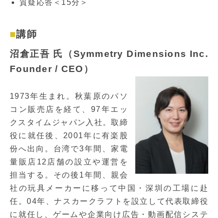
質疑応答＜15分＞
講師
沼倉正吾 氏
（Symmetry Dimensions Inc.
Founder / CEO）
1973年生まれ。秋葉原のパソ
コン販売店を経て、97年エッ
クスタイムジャパン入社。取締
役に就任後、2001年に有楽股
份へ出向。台湾で3年間、家電
量販店12店舗の設立や運営を
担当する。その後1年間、親会
社の玩具メーカーに移って中国・深圳の工場に赴
任。04年、ナスカークラフトを設立して代表取締役
に就任し、ゲームや企業向け広告・動画配信システ