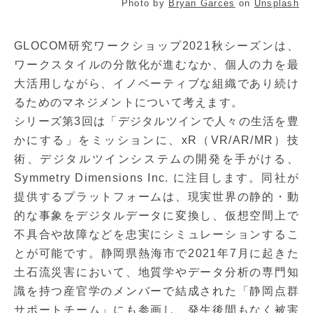
Photo by
Bryan Garces
on
Unsplash
GLOCOM研究ワークショップ2021秋シーズンは、
ワークスタイルの分散化が進むなか、個人の力を最
大活用しながら、イノベーティブな組織であり続け
るためのマネジメントについて考えます。
シリーズ第3回は「デジタルツインで人々の生活を豊
かにする」をミッションに、xR（VR/AR/MR）技
術、デジタルツインシステムの開発を手がける、
Symmetry Dimensions Inc. に注目します。同社が
提供するプラットフォームは、現実世界の静的・動
的な事象をデジタルデータに変換し、仮想空間上で
不具合や故障などを忠実にシミュレーションするこ
とが可能です。静岡県熱海市で2021年7月に起きた
土石流災害において、地質学やデータ分析の専門知
識を持つ産官学のメンバーで結成された「静岡点群
サポートチーム」にも参画し、発生後間もなく被害