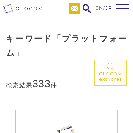
EN
/
JP
キーワード「プラットフォー
ム」
GLOCOM
explorer
333
検索結果
件