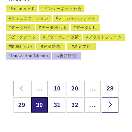
Society 5.0
インターネット社会
コミュニケーション
ソーシャルメディア
データ分析
データ利活用
データ活用
ビッグデータ
プライバシー政策
プラットフォーム
情報利活用
経済効果
若者文化
Innovation Nippon
委託研究
...
10
20
...
28
29
30
31
32
...