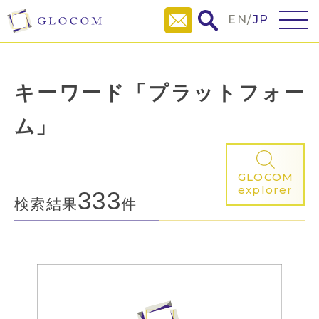
EN
/
JP
キーワード「プラットフォー
ム」
GLOCOM
explorer
333
検索結果
件