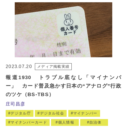
2023.07.20
メディア掲載実績
報道1930 トラブル底なし「マイナンバ
ー」 カード普及急かす日本の“アナログ”行政
のツケ（BS-TBS）
庄司昌彦
デジタル庁
デジタル社会
マイナンバー
マイナンバーカード
個人情報
自治体