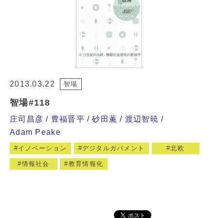
2013.03.22
智場
智場#118
庄司昌彦
豊福晋平
砂田薫
渡辺智暁
Adam Peake
イノベーション
デジタルガバメント
北欧
情報社会
教育情報化