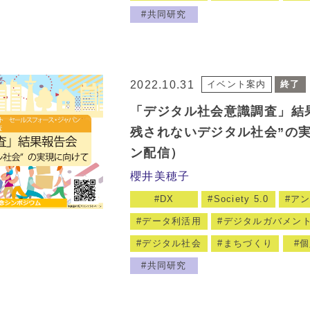
共同研究
2022.10.31
イベント案内
終了
「デジタル社会意識調査」結
残されないデジタル社会”の
ン配信）
櫻井美穂子
DX
Society 5.0
ア
データ利活用
デジタルガバメン
デジタル社会
まちづくり
個
共同研究