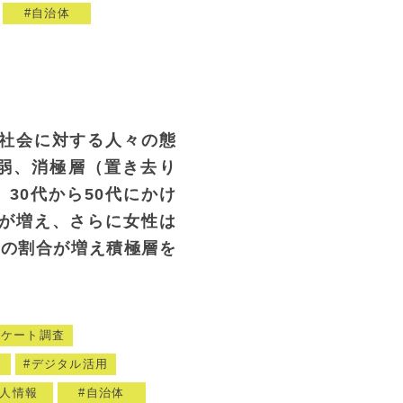
自治体
社会に対する人々の態
弱、消極層（置き去り
30代から50代にかけ
が増え、さらに女性は
層の割合が増え積極層を
ンケート調査
ト
デジタル活用
人情報
自治体