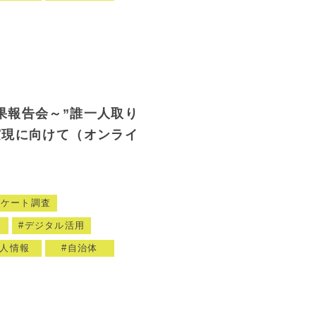
果報告会～”誰一人取り
実現に向けて（オンライ
ンケート調査
ト
デジタル活用
人情報
自治体