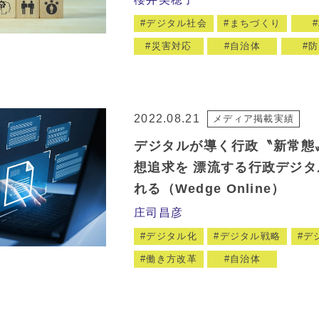
デジタル社会
まちづくり
災害対応
自治体
防
2022.08.21
メディア掲載実績
デジタルが導く行政〝新常態
想追求を 漂流する行政デジタ
れる（Wedge Online）
庄司昌彦
デジタル化
デジタル戦略
デ
働き方改革
自治体