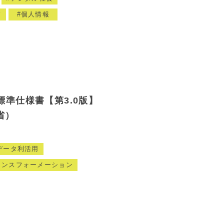
ド
個人情報
準仕様書【第3.0版】
省）
データ利活用
ランスフォーメーション