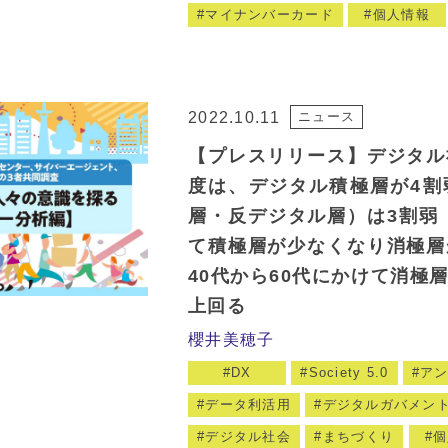
マイナンバーカード
個人情報
2022.10.11
ニュース
【プレスリリース】デジタル
度は、デジタル積極層が4割
層・反デジタル層）は3割弱 
て積極層が少なくなり消極層
40代から60代にかけて消極
上回る
櫻井美穂子
DX
Society 5.0
ア
データ利活用
デジタルガバメン
デジタル社会
まちづくり
個