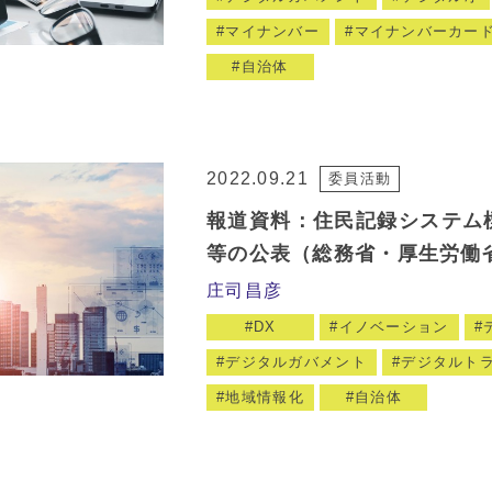
マイナンバー
マイナンバーカー
自治体
2022.09.21
委員活動
報道資料：住民記録システム標
等の公表（総務省・厚生労働
庄司昌彦
DX
イノベーション
デジタルガバメント
デジタルト
地域情報化
自治体