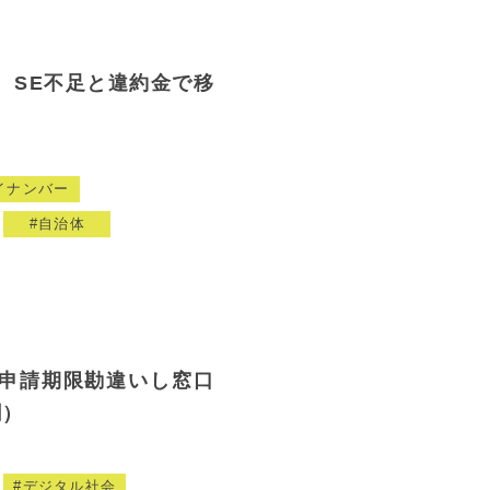
 SE不足と違約金で移
）
イナンバー
自治体
申請期限勘違いし窓口
聞）
デジタル社会