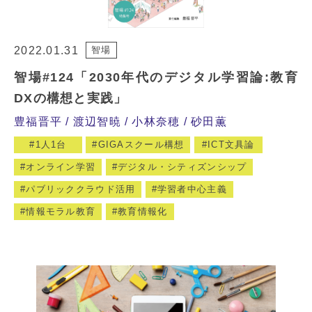
2022.01.31
智場
智場#124「2030年代のデジタル学習論:教育
DXの構想と実践」
豊福晋平
渡辺智暁
小林奈穂
砂田薫
1人1台
GIGAスクール構想
ICT文具論
オンライン学習
デジタル・シティズンシップ
パブリッククラウド活用
学習者中心主義
情報モラル教育
教育情報化