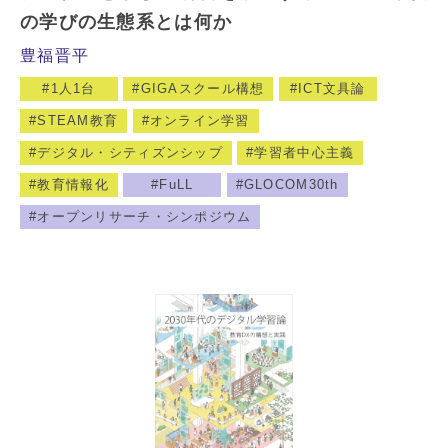
の学びの生態系とは何か
豊福晋平
1人1台
GIGAスクール構想
ICT文具論
STEAM教育
オンライン学習
デジタル・シティズンシップ
学習者中心主義
教育情報化
FuLL
GLOCOM30th
オープンリサーチ・シンポジウム