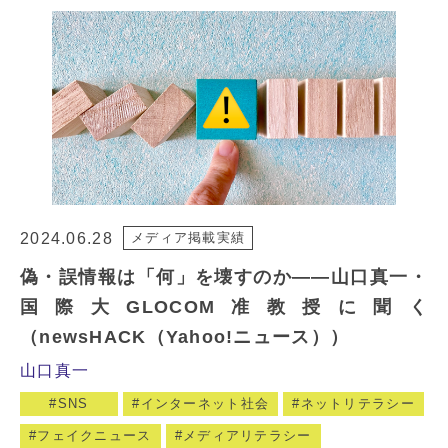
2024.06.28
メディア掲載実績
偽・誤情報は「何」を壊すのか――山口真一・
国際大GLOCOM准教授に聞く
（newsHACK（Yahoo!ニュース））
山口真一
SNS
インターネット社会
ネットリテラシー
フェイクニュース
メディアリテラシー