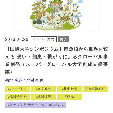
2023.08.26
イベント案内
終了
【国際大学シンポジウム】南魚沼から世界を変
える 想い・知恵・繋がりによるグローバル事
業創発（スーパーグローバル大学創成支援事
業）
菊地映輝
小林奈穂
まちづくり
メタ観光
共生社会
地域情報化
地域活性化
地域経済
観光
オープンリサーチ・シンポジウム