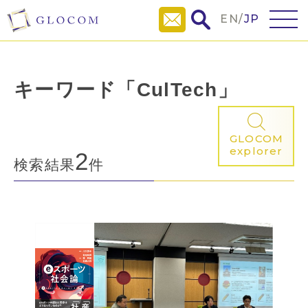
EN
/
JP
キーワード「CulTech」
GLOCOM
explorer
2
検索結果
件