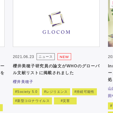
2021.06.23
20
ニュース
NEW
ナー
櫻井美穂子研究員の論文がWHOのグローバ
I
を
ル文献リストに掲載されました
ー
処
櫻井美穂子
山
Society 5.0
レジリエンス
持続可能性
田
新型コロナウイルス
災害
ィ