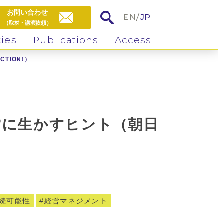
お問い合わせ
EN
/
JP
（取材・講演依頼）
ties
Publications
Access
TION!）
営に生かすヒント（朝日
続可能性
経営マネジメント