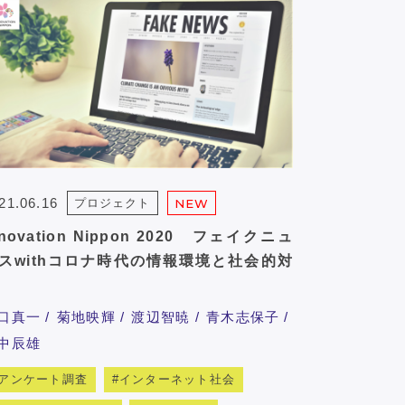
21.06.16
プロジェクト
NEW
nnovation Nippon 2020 フェイクニュ
スwithコロナ時代の情報環境と社会的対
口真一
菊地映輝
渡辺智暁
青木志保子
中辰雄
アンケート調査
インターネット社会