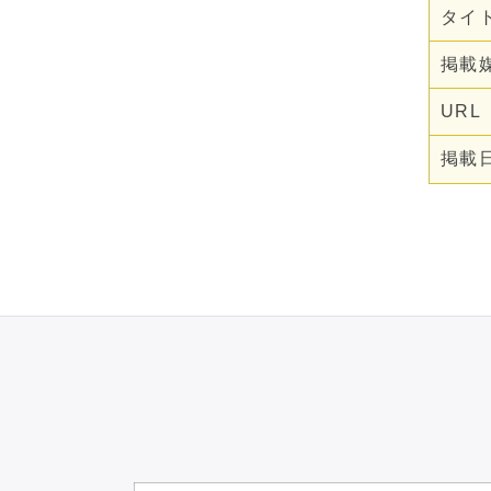
と消費（SCP）、グリー
タイ
ントランスフォーメーショ
掲載
ン（GX）
URL
掲載