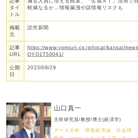
記事
減る人員に増える残業、「生成ＡＩ」活用で
タイ
軽減なるか…情報漏洩や誤情報リスクも
トル
掲載
読売新聞
元
記事
https://www.yomiuri.co.jp/local/kansai/ne
URL
OYO1T50041/
公開
2023/08/29
日
山口真一
主幹研究員/教授/博士(経済学)
データ分析、情報経済論、社会情
報学、ソーシャルメディア、ネッ