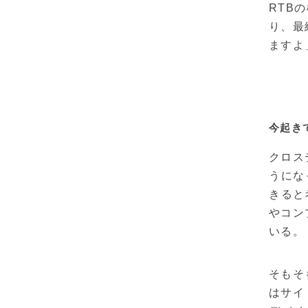
RTB
り、最
ますよ
今起き
クロス
うにな
きると
やコン
いる。
そもそ
はサイ