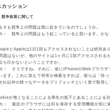
スカッション
A・競争政策に関して
もそも競争上の問題は既に起きているのでしょうか。
カ： 競争上の問題はもう起こっていると思います。かな
oogleとAppleは1日1回もアクセスされないことは絶対あ
問題はないが、他のサイトは1ヶ月に1回アクセスされるか
立ち行かないということですか。
カ： そうですね。それに、仮にiPhoneのWebブラ
います。これに加えて何等か検索をすれば、彼らは「待っ
それ以外の様々なデータをプリフェッチという形で取得し
ookieが無くなることによる厚生の低下とあることによ
カ： 最近のブラウザにはIDを保存する管理機能が別に備