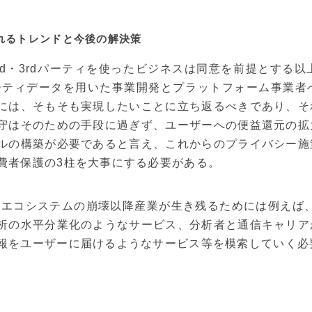
れるトレンドと今後の解決策
nd・3rdパーティを使ったビジネスは同意を前提とする
パーティデータを用いた事業開発とプラットフォーム事業
には、そもそも実現したいことに立ち返るべきであり、そ
守はそのための手段に過ぎず、ユーザーへの便益還元の拡
ルの構築が必要であると言え、これからのプライバシー施
費者保護の3柱を大事にする必要がある。
kieエコシステムの崩壊以降産業が生き残るためには例え
析の水平分業化のようなサービス、分析者と通信キャリア
報をユーザーに届けるようなサービス等を模索していく必