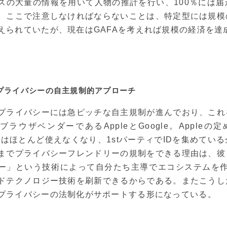
スの大量の情報を用いて人物の推計を行い、100％には
。ここで注意しなければならないことは、特定型には規模
えられていたが、現在はGAFAを考えれば規模の経済を達
プライバシーの自主規制的アプローチ
プライバシーには急ピッチな自主規制が進んでおり、これ
bブラウザベンダーであるAppleとGoogle。Appleの
kieはほとんど使えなくなり、1stパーティでIDを集めて
までプライバシーフレンドリーの規制をできる理由は、彼
ー」という技術によって自分たち主導でエコシステムを作れ
ドテクノロジー技術を刷新できるからである。またこうし
プライバシーの法制化がサポートする形になっている。