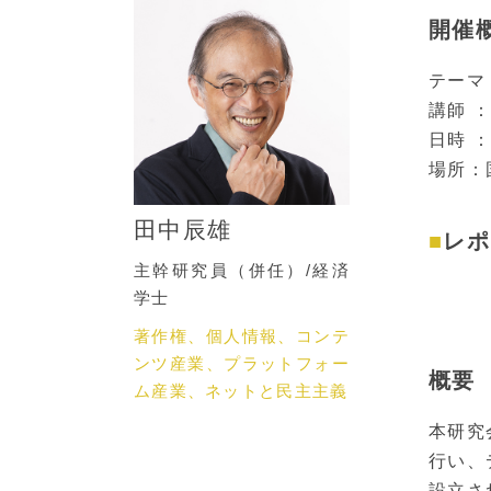
開催
テーマ：
講師 
日時 ：
場所：
田中辰雄
レポ
主幹研究員（併任）/経済
学士
著作権、個人情報、コンテ
ンツ産業、プラットフォー
概要
ム産業、ネットと民主主義
本研究
行い、
設立さ