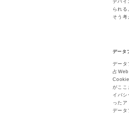
デバイ
られる
そう考
データ
データ
占We
Coo
がここ
イバシ
ったア
データ