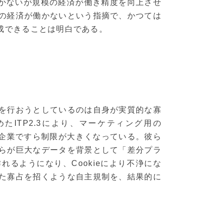
届かないが規模の経済が働き精度を向上させ
の経済が働かないという指摘で、かつては
成できることは明白である。
を行おうとしているのは自身が実質的な寡
定めたITP2.3により、マーケティング用の
いる企業ですら制限が大きくなっている。彼ら
らが巨大なデータを背景として「差分プラ
るようになり、Cookieにより不浄にな
た寡占を招くような自主規制を、結果的に