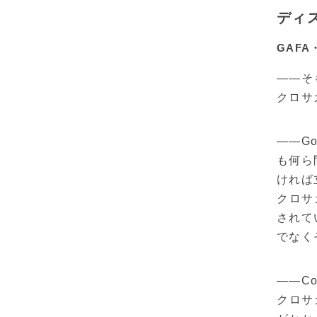
ディ
GAF
――そ
クロサ
――G
も何ら
ければ
クロサ
されて
でなく
――C
クロサ