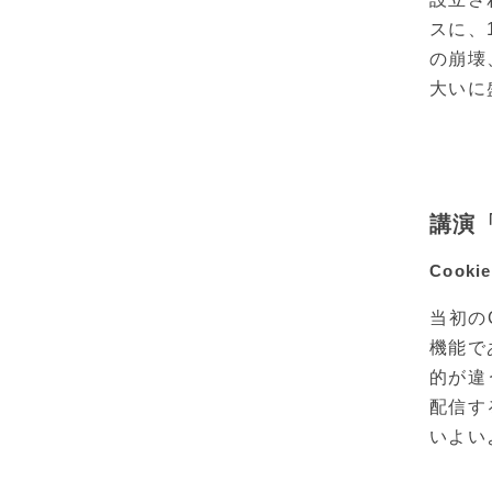
スに、
の崩壊
大いに
講演「
Cook
当初の
機能で
的が違
配信す
いよい