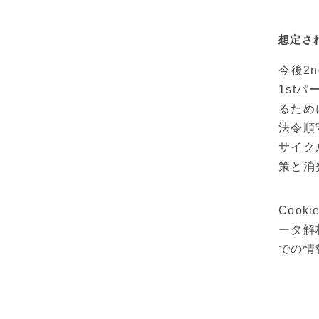
想定さ
今後2
1st
るため
法令順
サイク
策と消
Coo
ータ解
での情