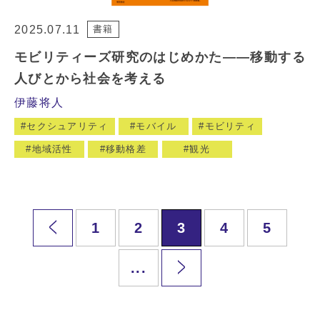
2025.07.11
書籍
モビリティーズ研究のはじめかた――移動する
人びとから社会を考える
伊藤将人
セクシュアリティ
モバイル
モビリティ
地域活性
移動格差
観光
1
2
3
4
5
...