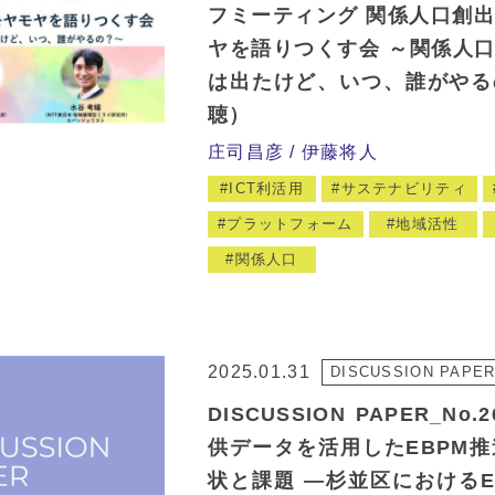
フミーティング 関係人口創出
ヤを語りつくす会 ～関係人
は出たけど、いつ、誰がやる
聴）
庄司昌彦
伊藤将人
ICT利活用
サステナビリティ
プラットフォーム
地域活性
関係人口
2025.01.31
DISCUSSION PAPE
DISCUSSION PAPER_No
供データを活用したEBPM
状と課題 ―杉並区におけるE