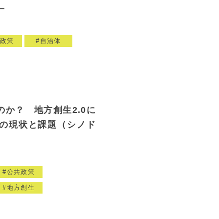
―
政策
自治体
か？ 地方創生2.0に
の現状と課題（シノド
公共政策
地方創生