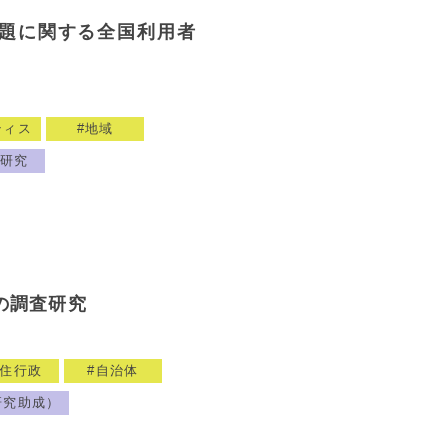
題に関する全国利用者
ティス
地域
研究
の調査研究
住行政
自治体
研究助成）