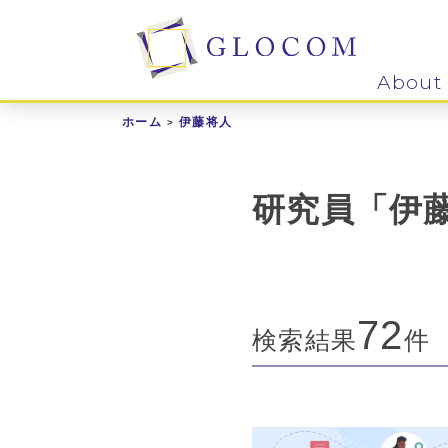
About
ホーム
伊藤将人
研究員「伊
72
検索結果
件