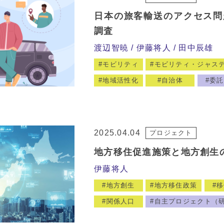
日本の旅客輸送のアクセス問
調査
渡辺智暁
伊藤将人
田中辰雄
モビリティ
モビリティ・ジャス
地域活性化
自治体
委託
2025.04.04
プロジェクト
地方移住促進施策と地方創生
伊藤将人
地方創生
地方移住政策
移
関係人口
自主プロジェクト（