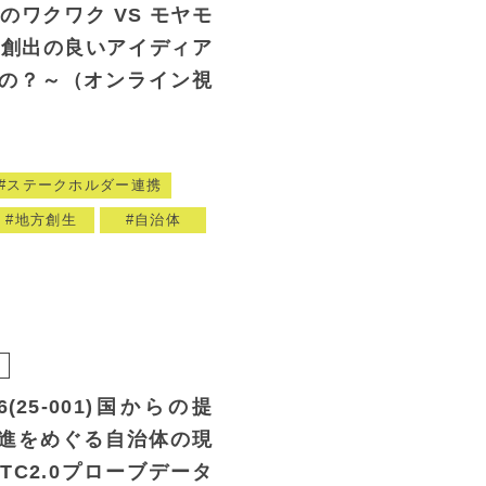
のワクワク VS モヤモ
口創出の良いアイディア
の？～（オンライン視
ステークホルダー連携
地方創生
自治体
R
.26(25-001)国からの提
推進をめぐる自治体の現
TC2.0プローブデータ