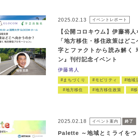
2025.02.13
イベントレポート
【公開コロキウム】伊藤将人
「地方移住・移住政策はどこ
字とファクトから読み解く 
ン』刊行記念イベント
伊藤将人
まちづくり
モビリティ
地域
地方移住
地方移住政策
移
2025.02.18
イベント案内
終了
Palette ～地域とミライ