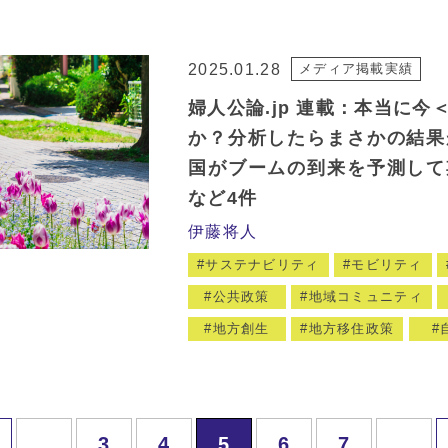
2025.01.28
メディア掲載実績
婦人公論.jp 連載：本当に
か？分析したらまさかの結果
国がブームの到来を予測して
など4件
伊藤将人
サステナビリティ
モビリティ
公共政策
地域コミュニティ
地方創生
地方移住政策
...
3
4
5
6
7
...