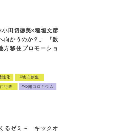
×小田切徳美×稲垣文彦
へ向かうのか？」 『数
地方移住プロモーショ
活性化
地方創生
住行政
公開コロキウム
をつくるゼミ～ キックオ