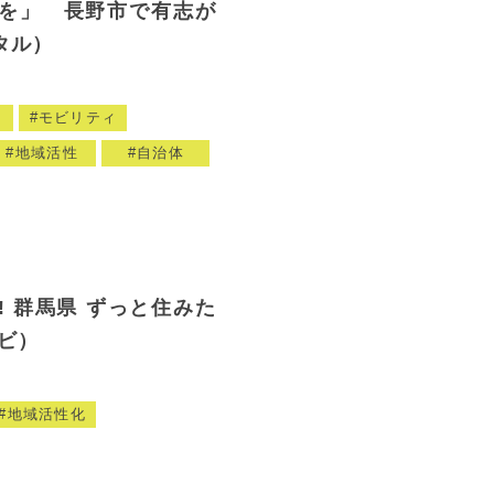
を」 長野市で有志が
タル）
ィ
モビリティ
地域活性
自治体
1! 群馬県 ずっと住みた
ビ）
地域活性化