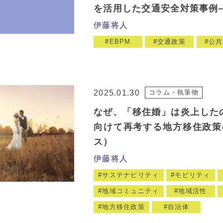
を活用した交通安全対策事例
伊藤将人
EBPM
交通政策
公共
2025.01.30
コラム・執筆物
なぜ、「移住婚」は炎上したの
向けて再考する地方移住政策
ス）
伊藤将人
サステナビリティ
モビリティ
地域コミュニティ
地域活性
地方移住政策
自治体