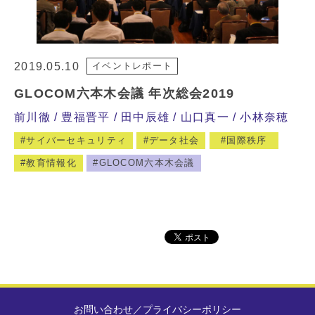
2019.05.10
イベントレポート
GLOCOM六本木会議 年次総会2019
前川徹
豊福晋平
田中辰雄
山口真一
小林奈穂
サイバーセキュリティ
データ社会
国際秩序
教育情報化
GLOCOM六本木会議
お問い合わせ
／
プライバシーポリシー