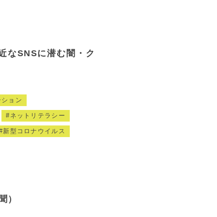
身近なSNSに潜む闇・ク
ーション
ネットリテラシー
新型コロナウイルス
聞）