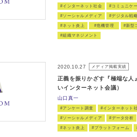
インターネット社会
コミュニケ
ソーシャルメディア
デジタル戦
ネット炎上
危機管理
新型
組織マネジメント
2020.10.27
メディア掲載実績
正義を振りかざす『極端な人』
いインターネット会議）
山口真一
アンケート調査
インターネット
ソーシャルメディア
データ分析
ネット炎上
プラットフォーム