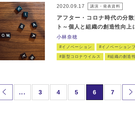
2020.09.17
講演・発表資料
アフター・コロナ時代の分散
ト～個人と組織の創造性向上
小林奈穂
イノベーション
イノベーション
新型コロナウイルス
組織の創造
...
3
4
5
6
7