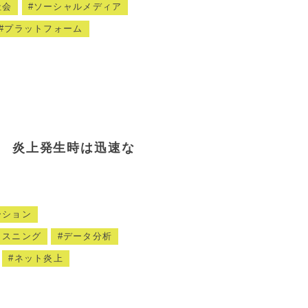
社会
ソーシャルメディア
プラットフォーム
 炎上発生時は迅速な
ーション
リスニング
データ分析
ネット炎上