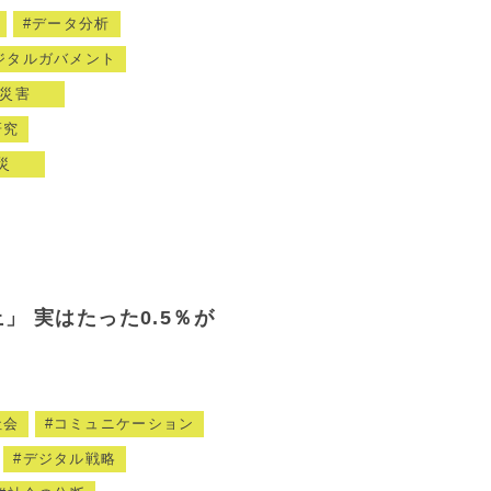
データ分析
ジタルガバメント
災害
研究
災
」 実はたった0.5％が
社会
コミュニケーション
デジタル戦略