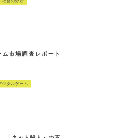
社会の分断
ーム市場調査レポート
デジタルゲーム
…「ネット殺人」の不