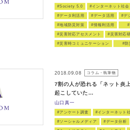
Society 5.0
インターネット社会
データ利活用
データ活用
デ
地域防災対策
情報利活用
災害対応アセスメント
災害対応
災害時コミュニケーション
防
2018.09.08
コラム・執筆物
7割の人が恐れる「ネット炎上
起こしていた…
山口真一
アンケート調査
インターネット
ソーシャルメディア
データ分析