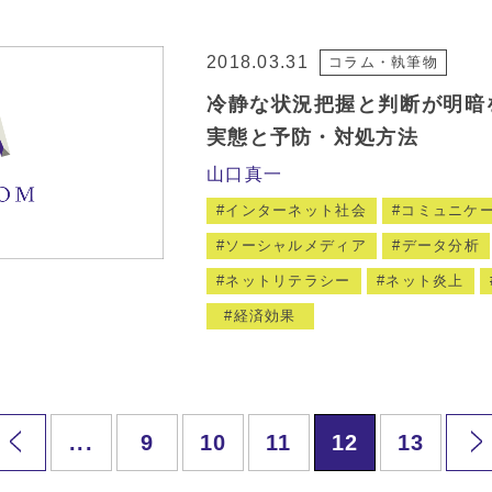
2018.03.31
コラム・執筆物
冷静な状況把握と判断が明暗
実態と予防・対処方法
山口真一
インターネット社会
コミュニケ
ソーシャルメディア
データ分析
ネットリテラシー
ネット炎上
経済効果
...
9
10
11
12
13