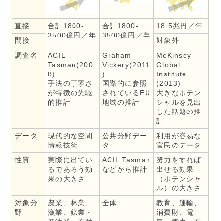
直接
合計1800-
合計1800-
18.5兆円／年
3500億円／年
3500億円／年
間接
対象外
調査名
ACIL
Graham
McKinsey
Tasman(200
Vickery(2011
Global
8)
)
Institute
手法の丁寧さ
国際的に参照
(2013)
が特徴の先駆
されているEU
大きなポテン
的推計
地域の推計
シャルを見出
した話題の推
計
データ
現代的な空間
公共分野デー
利用が容易な
情報技術
タ
官民のデータ
性質
実際に出てい
ACIL Tasman
努力をすれば
るであろう効
などから推計
出せる効果
果の大きさ
（ポテンシャ
ル）の大きさ
対象分
農業、林業、
全体
教育、運輸、
野
漁業、鉱業・
消費財、電