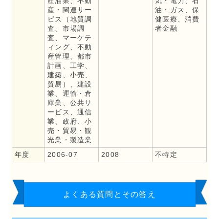
産油業、不動
気・電力、石
産・関連サー
油・ガス、保
ビス（地質調
健医療、消費
査、市場調
者金融
査、マーケテ
ィング、不動
産管理、都市
計画、工学、
建築、小売、
貿易）、建設
業、運輸・倉
庫業、公共サ
ービス、通信
業、政府、小
売・貿易・観
光業・製造業
年度
2006-07
2008
不特定
よくある質問とその答え