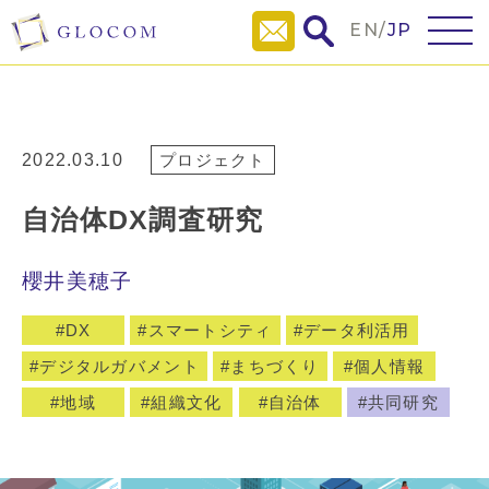
EN
/
JP
2022.03.10
プロジェクト
自治体DX調査研究
櫻井美穂子
DX
スマートシティ
データ利活用
デジタルガバメント
まちづくり
個人情報
地域
組織文化
自治体
共同研究