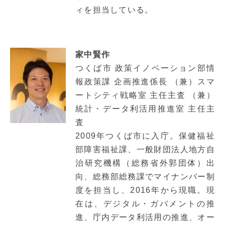
ィを担当している。
家中賢作
つくば市 政策イノベーション部情
報政策課 企画推進係長 （兼）スマ
ートシティ戦略室 主任主査 （兼）
統計・データ利活用推進室 主任主
査
2009年つくば市に入庁。保健福祉
部障害福祉課、一般財団法人地方自
治研究機構（総務省外郭団体）出
向、総務部総務課でマイナンバー制
度を担当し、2016年から現職。現
在は、デジタル・ガバメントの推
進、庁内データ利活用の推進、オー