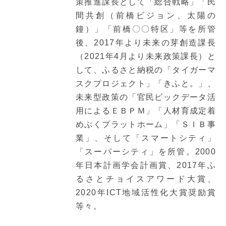
策推進課長として「総合戦略」「民
間共創（前橋ビジョン、太陽の
鐘）」「前橋〇〇特区」等を所管
後、2017年より未来の芽創造課長
（2021年4月より未来政策課長）と
して、ふるさと納税の「タイガーマ
スクプロジェクト」「きふと。」、
未来型政策の「官民ビックデータ活
用によるＥＢＰＭ」「人材育成定着
めぶくプラットホーム」「ＳＩＢ事
業」、そして「スマートシティ」
「スーパーシティ」を所管。2000
年日本計画学会計画賞、2017年ふ
るさとチョイスアワード大賞、
2020年ICT地域活性化大賞奨励賞
等々。