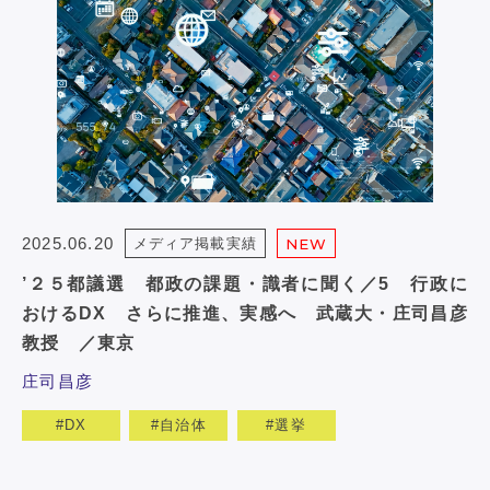
2025.06.20
メディア掲載実績
NEW
’２５都議選 都政の課題・識者に聞く／5 行政に
おけるDX さらに推進、実感へ 武蔵大・庄司昌彦
教授 ／東京
庄司昌彦
DX
自治体
選挙