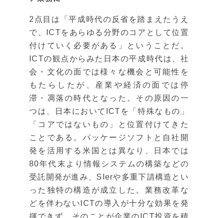
2点目は「平成時代の反省を踏まえたうえ
で、ICTをあらゆる分野のコアとして位置
付けていく必要がある」ということだ。
ICTの観点からみた日本の平成時代は、社
会・文化の面では様々な機会と可能性を
もたらしたが、産業や経済の面では停
滞・凋落の時代となった。その原因の一
つは、日本においてICTを「特殊なもの」
「コアではないもの」と位置付けてきた
ことである。パッケージソフトと自社開
発を活用する米国とは異なり、日本では
80年代末より情報システムの構築などの
受託開発が進み、SIerや多重下請構造とい
った独特の構造が成立した。業務改革な
どを伴わないICTの導入が十分な効果を発
揮できず、そのことが企業のICT投資を積