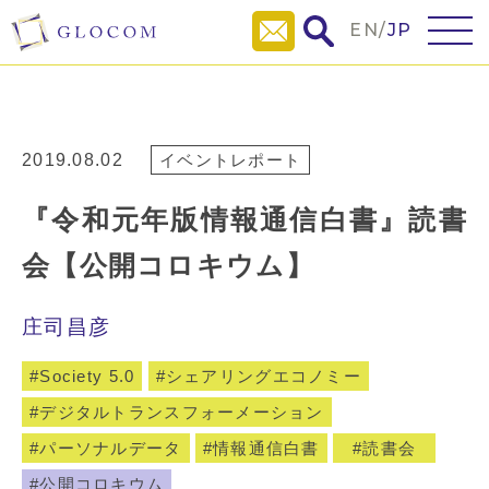
EN
/
JP
2019.08.02
イベントレポート
『令和元年版情報通信白書』読書
会【公開コロキウム】
庄司昌彦
Society 5.0
シェアリングエコノミー
デジタルトランスフォーメーション
パーソナルデータ
情報通信白書
読書会
公開コロキウム