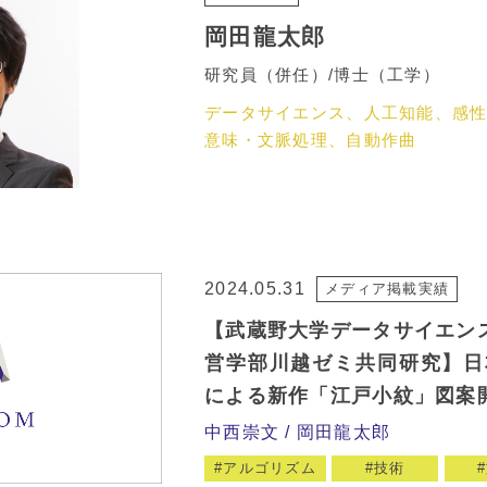
岡田龍太郎
研究員（併任）/博士（工学）
データサイエンス、人工知能、感
意味・文脈処理、自動作曲
2024.05.31
メディア掲載実績
【武蔵野大学データサイエン
営学部川越ゼミ共同研究】日
による新作「江戸小紋」図案
中西崇文
岡田龍太郎
アルゴリズム
技術