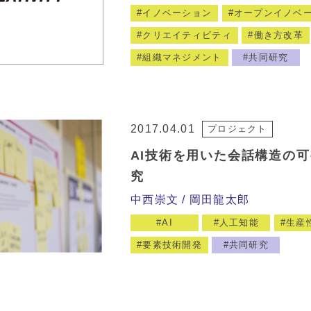
イノベーション
オープンイノベ
クリエイティビティ
働き方改革
組織マネジメント
共同研究
2017.04.01
プロジェクト
AI技術を用いた会話構造の
究
中西崇文
岡田龍太郎
AI
人工知能
生産
要素技術開発
共同研究