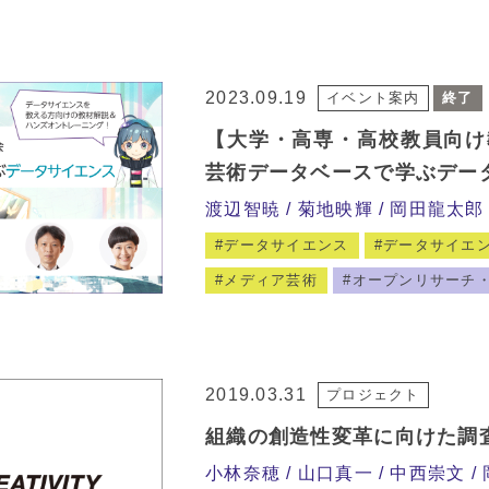
2023.09.19
イベント案内
終了
【大学・高専・高校教員向け
芸術データベースで学ぶデー
渡辺智暁
菊地映輝
岡田龍太郎
データサイエンス
データサイエ
メディア芸術
オープンリサーチ
2019.03.31
プロジェクト
組織の創造性変革に向けた調
小林奈穂
山口真一
中西崇文