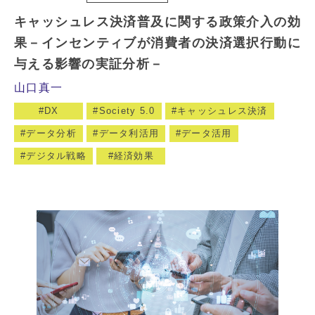
キャッシュレス決済普及に関する政策介入の効
果－インセンティブが消費者の決済選択行動に
与える影響の実証分析－
山口真一
DX
Society 5.0
キャッシュレス決済
データ分析
データ利活用
データ活用
デジタル戦略
経済効果