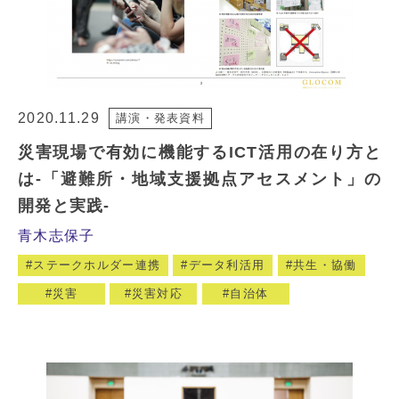
2020.11.29
講演・発表資料
災害現場で有効に機能するICT活用の在り方と
は-「避難所・地域支援拠点アセスメント」の
開発と実践-
青木志保子
ステークホルダー連携
データ利活用
共生・協働
災害
災害対応
自治体