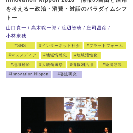
を考えるー政治・消費・対話のパラダイムシフ
トー
山口真一
高木聡一郎
渡辺智暁
庄司昌彦
小林奈穂
SNS
インターネット社会
プラットフォーム
マスメディア
地域情報化
地域活性化
地域経済
大統領選挙
情報利活用
経済効果
Innovation Nippon
委託研究