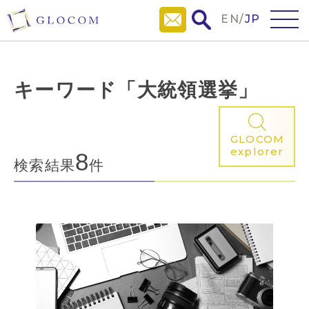
EN
/
JP
キーワード「大統領選挙」
GLOCOM
explorer
8
検索結果
件