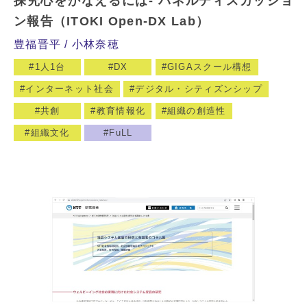
探究心をかなえるには- パネルディスカッショ
ン報告（ITOKI Open-DX Lab）
豊福晋平
小林奈穂
1人1台
DX
GIGAスクール構想
インターネット社会
デジタル・シティズンシップ
共創
教育情報化
組織の創造性
組織文化
FuLL