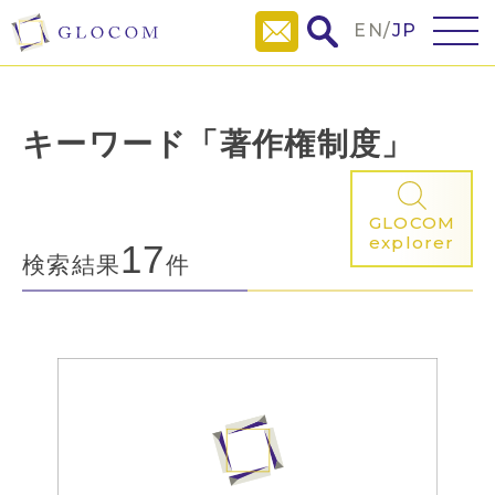
EN
/
JP
キーワード「著作権制度」
GLOCOM
explorer
17
検索結果
件