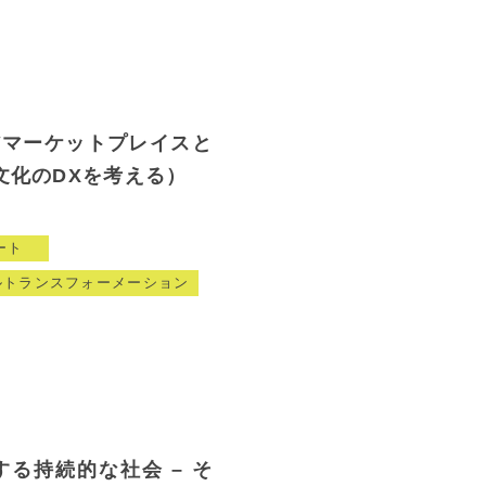
ェアマーケットプレイスと
文化のDXを考える）
ート
ルトランスフォーメーション
する持続的な社会 – そ