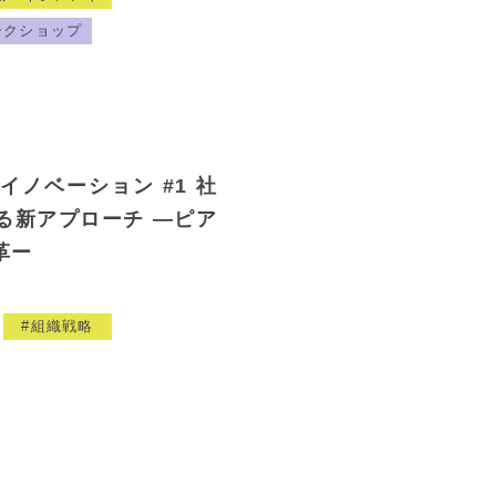
ークショップ
ノベーション #1 社
る新アプローチ ―ピア
革ー
組織戦略