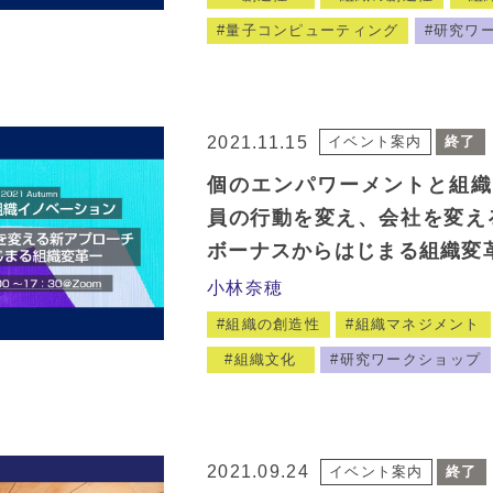
量子コンピューティング
研究ワ
2021.11.15
イベント案内
終了
個のエンパワーメントと組織イ
員の行動を変え、会社を変え
ボーナスからはじまる組織変
小林奈穂
組織の創造性
組織マネジメント
組織文化
研究ワークショップ
2021.09.24
イベント案内
終了