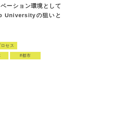
ノベーション環境として
p Universityの狙いと
プロセス
体
都市