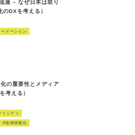
流通 – なぜ日本は取り
化のDXを考える）
ォーメーション
文化の重要性とメディア
Xを考える）
ートシティ
地域情報化