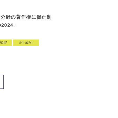
A分野の著作権に似た制
2024」
知能
生成AI