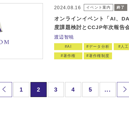
2024.08.16
イベント案内
終了
オンラインイベント「AI、D
度課題検討とCCJP年次報告会
渡辺智暁
AI
データ分析
人工
著作権
著作権制度
1
2
3
4
5
...