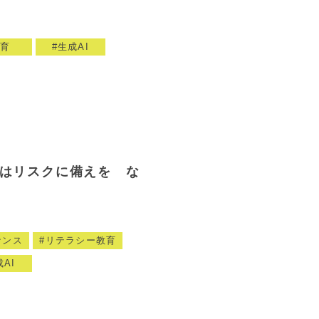
育
生成AI
業はリスクに備えを な
ナンス
リテラシー教育
AI