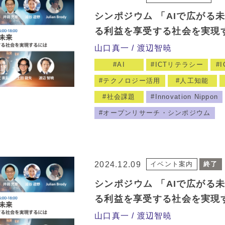
シンポジウム 「AIで広がる
る利益を享受する社会を実現
山口真一
渡辺智暁
AI
ICTリテラシー
テクノロジー活用
人工知能
社会課題
Innovation Nippon
オープンリサーチ・シンポジウム
2024.12.09
イベント案内
終了
シンポジウム 「AIで広がる
る利益を享受する社会を実現
山口真一
渡辺智暁