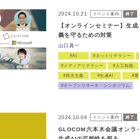
2024.10.21
イベント案内
終了
【オンラインセミナー】生成
義を守るための対策
山口真一
AI
ネットリテラシー
メディアリテラシー
人工知能
民主主義
生成AI
選
オープンリサーチ・シンポジウム
2024.10.04
イベント案内
終了
GLOCOM六本木会議オンラ
生成AIの可能性を探る