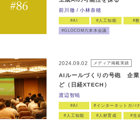
前川徹
小林奈穂
AI
人工知能
教
GLOCOM六本木会議
2024.09.02
メディア掲載実績
AIルールづくりの号砲 企
ど（日経XTECH）
渡辺智暁
AI
インターネットガバ
人工知能
人材育成
生成