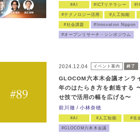
AI
ICTリテラシー
テクノロジー活用
人工知能
社会課題
Innovation Nippon
オープンリサーチ・シンポジウム
2024.12.04
イベント案内
終了
GLOCOM六本木会議オンライン
年のはたらき方を創造する 〜
せ技で活用の幅を広げる〜
前川徹
小林奈穂
AI
人工知能
生成
GLOCOM六本木会議