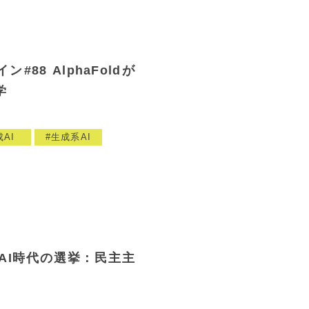
88 AlphaFoldが
学
AI
生成系AI
AI時代の選挙：民主主