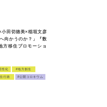
×小田切徳美×稲垣文彦
へ向かうのか？」『数
地方移住プロモーショ
活性化
地方創生
住行政
公開コロキウム