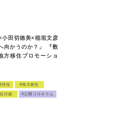
×小田切徳美×稲垣文彦
へ向かうのか？」 『数
地方移住プロモーショ
活性化
地方創生
住行政
公開コロキウム