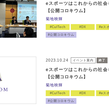
eスポーツはこれからの社会
【公開コロキウム】
菊地映輝
CulTech
DX
eス
公開コロキウム
2023.10.24
イベント案内
終了
eスポーツはこれからの社会
【公開コロキウム】
菊地映輝
CulTech
DX
eス
公開コロキウム