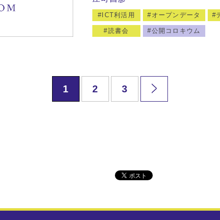
ICT利活用
オープンデータ
読書会
公開コロキウム
1
2
3