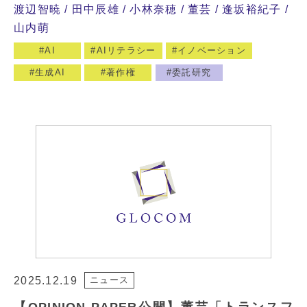
渡辺智暁
田中辰雄
小林奈穂
董芸
逢坂裕紀子
山内萌
AI
AIリテラシー
イノベーション
生成AI
著作権
委託研究
2025.12.19
ニュース
【OPINION PAPER公開】董芸「トランスフ