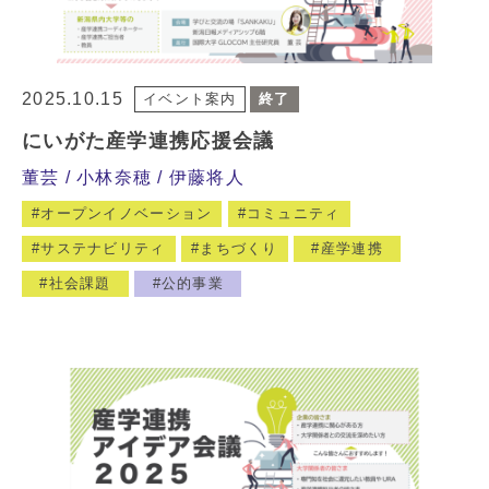
2025.10.15
イベント案内
終了
にいがた産学連携応援会議
董芸
小林奈穂
伊藤将人
オープンイノベーション
コミュニティ
サステナビリティ
まちづくり
産学連携
社会課題
公的事業