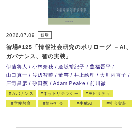
2026.07.09
智場
智場#125「情報社会研究のポリローグ －AI、
ガバナンス、智の実装」
伊藤将人
小林奈穂
逢坂裕紀子
豊福晋平
山口真一
渡辺智暁
董芸
井上絵理
大川内直子
庄司昌彦
砂田薫
Adam Peake
前川徹
ガバナンス
ネットリテラシー
モビリティ
学校教育
情報社会
生成AI
社会実装